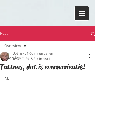
Post
Overview
Joëlle - JT Communication
Overview
May 17, 2018
2 min read
Tattoos, dat is communicatie!
FR
NL