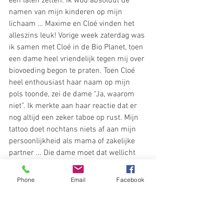
één laten zetten. Ik wou absoluut de 
namen van mijn kinderen op mijn 
lichaam … Maxime en Cloé vinden het  
alleszins leuk! Vorige week zaterdag was 
ik samen met Cloé in de Bio Planet, toen 
een dame heel vriendelijk tegen mij over 
biovoeding begon te praten. Toen Cloé 
heel enthousiast haar naam op mijn 
pols toonde, zei de dame “Ja, waarom 
niet”. Ik merkte aan haar reactie dat er 
nog altijd een zeker taboe op rust. Mijn 
tattoo doet nochtans niets af aan mijn 
persoonlijkheid als mama of zakelijke 
partner ... Die dame moet dat wellicht 
ook gedacht hebben, want 5 minuten 
later kwam ze mij op de parking nog 
Phone
Email
Facebook
vertellen over een bioboerderij in 
Dilbeek. ;-)
 Waarom gebruik je een tattoo niet om 